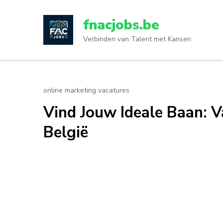
Ga
naar
fnacjobs.be
inhoud
Verbinden van Talent met Kansen
(druk
op
enter)
online marketing vacatures
Vind Jouw Ideale Baan: V
België