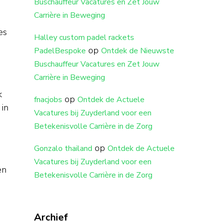
Buschauffeur Vacatures en Zet Jouw
Carrière in Beweging
es
Halley custom padel rackets
op
PadelBespoke
Ontdek de Nieuwste
Buschauffeur Vacatures en Zet Jouw
Carrière in Beweging
k
op
fnacjobs
Ontdek de Actuele
 in
Vacatures bij Zuyderland voor een
Betekenisvolle Carrière in de Zorg
op
Gonzalo thailand
Ontdek de Actuele
Vacatures bij Zuyderland voor een
en
Betekenisvolle Carrière in de Zorg
Archief