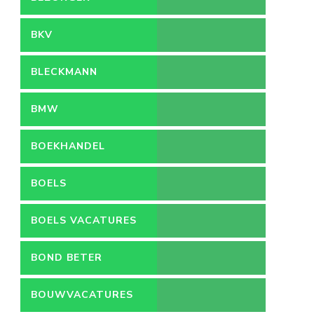
BKV
BLECKMANN
BMW
BOEKHANDEL
BOELS
BOELS VACATURES
BOND BETER
LEEFMILIEU
BOUWVACATURES