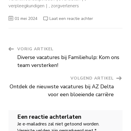
verpleegkundigen
,
zorgverleners
op
01 mei 2024
Laat een reactie achter
Vacature
Medisch
Secretaresse:
Jouw
Toegang
tot
de
Berichtnavigatie
VORIG ARTIKEL
Medische
Wereld
Diverse vacatures bij Familiehulp: Kom ons
team versterken!
VOLGEND ARTIKEL
Ontdek de nieuwste vacatures bij AZ Delta
voor een bloeiende carrière
Een reactie achterlaten
Je e-mailadres zal niet getoond worden.
Vereiste velden zijn gemarkeerd met
*