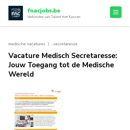
Ga
fnacjobs.be
naar
Verbinden van Talent met Kansen
inhoud
(druk
op
enter)
,
medische vacatures
secretaresse
Vacature Medisch Secretaresse:
Jouw Toegang tot de Medische
Wereld