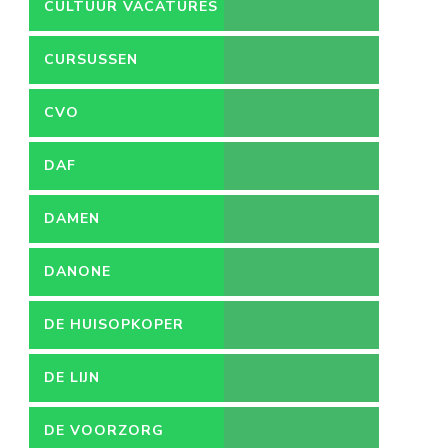
VACATURES
CULTUUR VACATURES
CURSUSSEN
CVO
DAF
DAMEN
DANONE
DE HUISOPKOPER
DE LIJN
DE VOORZORG