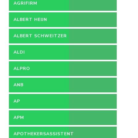
MEDEWERKER
AGRIFIRM
ALBERT HEIJN
ALBERT SCHWEITZER
ZIEKENHUIS
ALDI
ALPRO
ANB
AP
APM
APOTHEKERSASSISTENT