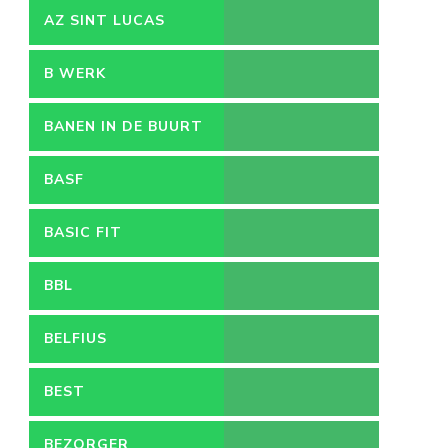
VACATURES
AZ SINT LUCAS
B WERK
BANEN IN DE BUURT
BASF
BASIC FIT
BBL
BELFIUS
BEST
BEZORGER