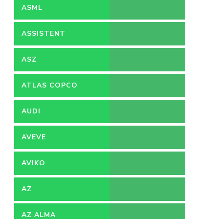
GRENZEN
ASML
ASSISTENT
ACCOUNTANT
ASZ
ATLAS COPCO
AUDI
AVEVE
AVIKO
AZ
AZ ALMA