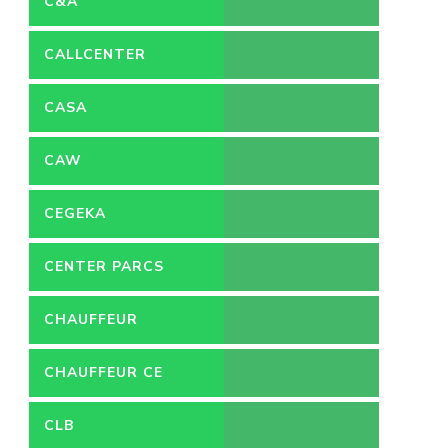
C&A
CALLCENTER
VACATURES
CASA
CAW
CEGEKA
CENTER PARCS
CHAUFFEUR
CHAUFFEUR CE
CLB