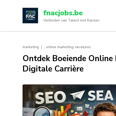
Ga
naar
fnacjobs.be
inhoud
Verbinden van Talent met Kansen
(druk
op
enter)
,
marketing
online marketing vacatures
Ontdek Boeiende Online 
Digitale Carrière