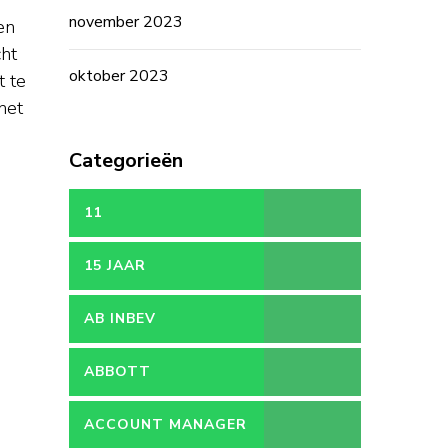
november 2023
en
cht
oktober 2023
t te
het
Categorieën
11
15 JAAR
AB INBEV
ABBOTT
ACCOUNT MANAGER