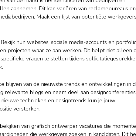
n van de markt is het identificeren van bedrijven en
willen aannemen. Dit kan variëren van reclamebureaus en
ediabedrijven. Maak een lijst van potentiële werkgever
t. Bekijk hun websites, sociale media-accounts en portfolio
n en projecten waar ze aan werken. Dit helpt niet alleen
specifieke vragen te stellen tijdens sollicitatiegesprekk
k.
te blijven van de nieuwste trends en ontwikkelingen in 
lg relevante blogs en neem deel aan designconferenties
 nieuwe technieken en designtrends kun je jouw
sitie versterken.
 bekijken van grafisch ontwerper vacatures die momente
vaardigheden die werkgevers zoeken in kandidaten. Dit he