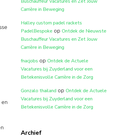
Buschauffeur Vacatures en Zet Jouw
Carrière in Beweging
h
Halley custom padel rackets
isse
op
PadelBespoke
Ontdek de Nieuwste
Buschauffeur Vacatures en Zet Jouw
Carrière in Beweging
op
fnacjobs
Ontdek de Actuele
Vacatures bij Zuyderland voor een
Betekenisvolle Carrière in de Zorg
op
Gonzalo thailand
Ontdek de Actuele
Vacatures bij Zuyderland voor een
n en
Betekenisvolle Carrière in de Zorg
en
Archief