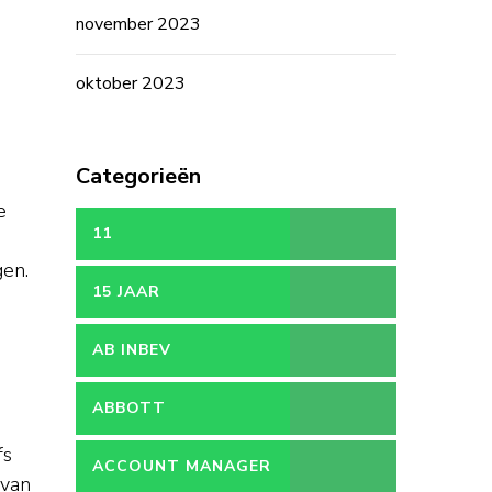
november 2023
oktober 2023
Categorieën
e
11
e
gen.
15 JAAR
AB INBEV
ABBOTT
fs
ACCOUNT MANAGER
 van