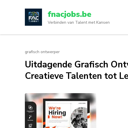
Ga
naar
fnacjobs.be
inhoud
Verbinden van Talent met Kansen
(druk
op
enter)
grafisch ontwerper
Uitdagende Grafisch Ont
Creatieve Talenten tot L