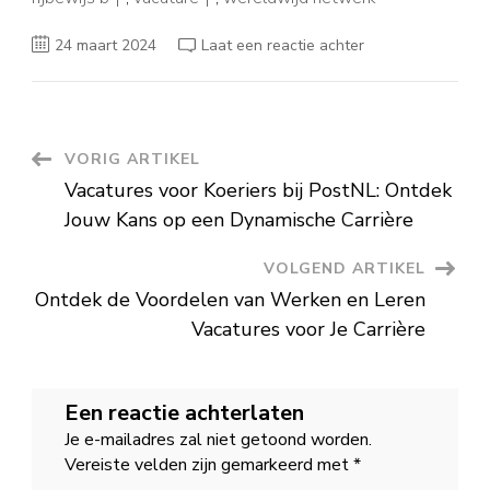
op
24 maart 2024
Laat een reactie achter
Vacature
DHL
bezorger:
Word
deel
van
ons
Berichtnavigatie
VORIG ARTIKEL
team!
Vacatures voor Koeriers bij PostNL: Ontdek
Jouw Kans op een Dynamische Carrière
VOLGEND ARTIKEL
Ontdek de Voordelen van Werken en Leren
Vacatures voor Je Carrière
Een reactie achterlaten
Je e-mailadres zal niet getoond worden.
Vereiste velden zijn gemarkeerd met
*