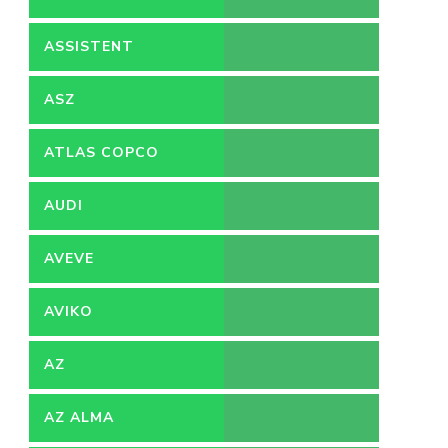
ASSISTENT
ACCOUNTANT
ASZ
ATLAS COPCO
AUDI
AVEVE
AVIKO
AZ
AZ ALMA