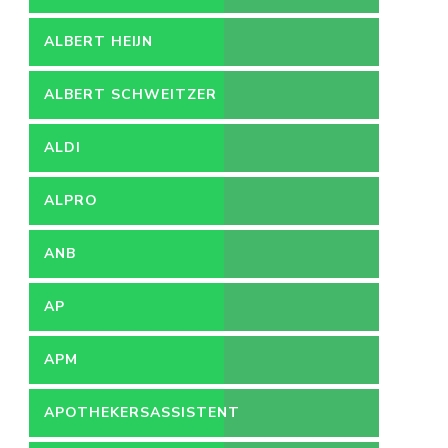
ALBERT HEIJN
ALBERT SCHWEITZER
ZIEKENHUIS
ALDI
ALPRO
ANB
AP
APM
APOTHEKERSASSISTENT