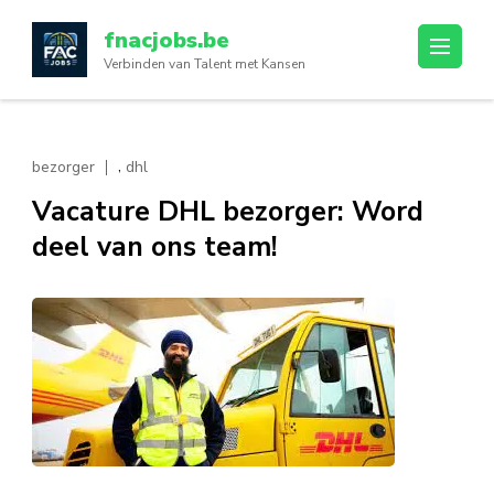
Ga
fnacjobs.be
naar
Verbinden van Talent met Kansen
inhoud
(druk
op
enter)
,
bezorger
dhl
Vacature DHL bezorger: Word
deel van ons team!