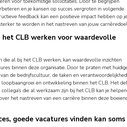
ren voor toekomstige sollicitaties. Door te begrijpen
erbeteren en je kansen op succes vergroten in volgende
tructieve feedback kan een positieve impact hebben op j
terker te worden in het nastreven van jouw carrièredoe
j het CLB werken voor waardevolle
e al bij het CLB werken, kan waardevolle inzichten
tures binnen deze organisatie. Door te praten met huidig
van de bedrijfscultuur, de taken en verantwoordelijkhe
or loopbaangroei en ontwikkeling binnen het CLB. Het de
collega’s die al werkzaam zijn bij het CLB kan je helpen
er het nastreven van een carrière binnen deze boeien
ces, goede vacatures vinden kan soms