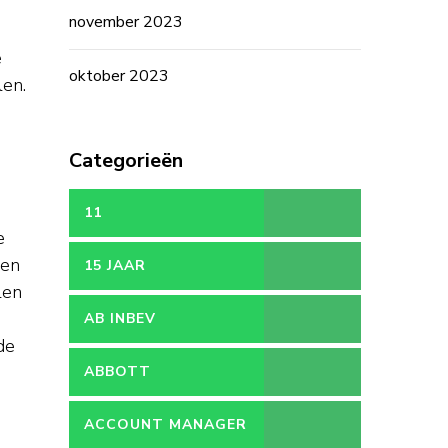
november 2023
e
oktober 2023
len.
Categorieën
11
e
den
15 JAAR
len
AB INBEV
de
ABBOTT
ACCOUNT MANAGER