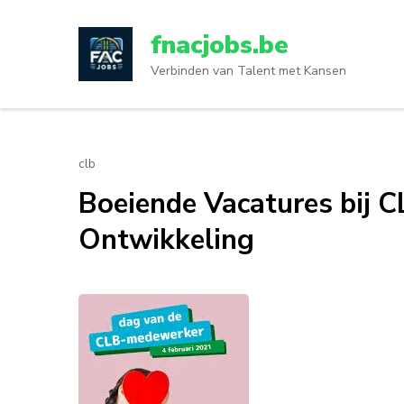
Ga
naar
fnacjobs.be
inhoud
Verbinden van Talent met Kansen
(druk
op
enter)
clb
Boeiende Vacatures bij 
Ontwikkeling