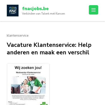
Ga
fnacjobs.be
naar
Verbinden van Talent met Kansen
inhoud
(druk
op
enter)
klantenservice
Vacature Klantenservice: Help
anderen en maak een verschil